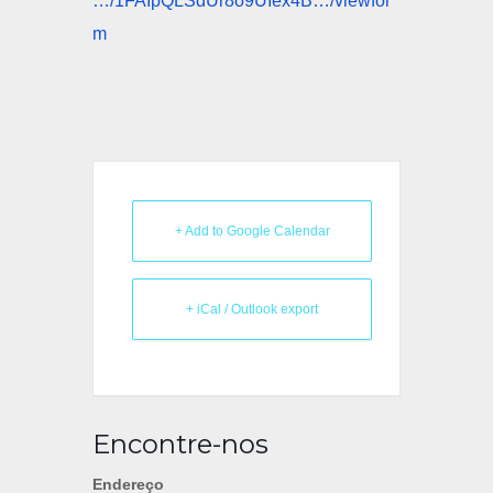
…/1FAIpQLSdUr8o9UIex4B…/viewfor
m
+ Add to Google Calendar
+ iCal / Outlook export
Encontre-nos
Endereço