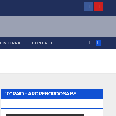
KEINTERRA
CONTACTO
10º RAID – ARC REBORDOSA BY
BIKEINTERRA