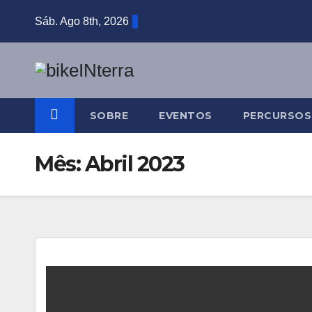
Skip
Sáb. Ago 8th, 2026
to
content
SOBRE
EVENTOS
PERCURSOS
Mês:
Abril 2023