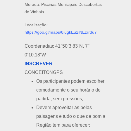
Morada: Piscinas Municipais Descobertas
de Vinhais
Localização:
https://goo.gl/maps/8iugkEu2iNEzrrdu7
Coordenadas: 41°50’3.83“N, 7°
0’10.18“W
INSCREVER
CONCEITO
NGPS
Os participantes podem escolher
comodamente o seu horário de
partida, sem pressões;
Devem aproveitar as belas
paisagens e tudo o que de bom a
Região tem para oferecer;