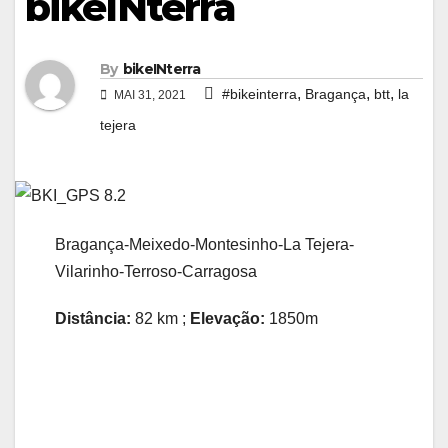
bikeINterra
By
bikeINterra
,
,
,
#bikeinterra
Bragança
btt
la
MAI 31, 2021
tejera
Bragança-Meixedo-Montesinho-La Tejera-
Vilarinho-Terroso-Carragosa
Distância:
82 km ;
Elevação:
1850m