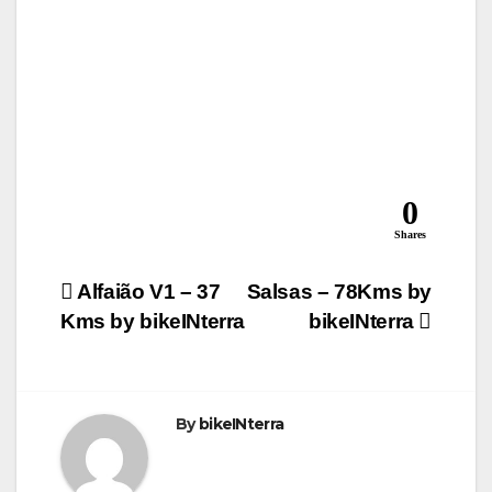
0
Shares
Navegação
Alfaião V1 – 37
Salsas – 78Kms by
Kms by bikeINterra
bikeINterra
de
artigos
By
bikeINterra