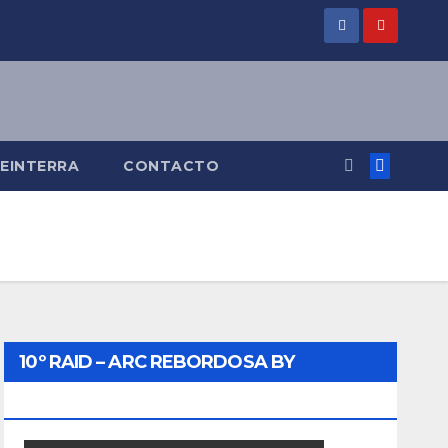
KEINTERRA
CONTACTO
10º RAID – ARC REBORDOSA BY
BIKEINTERRA