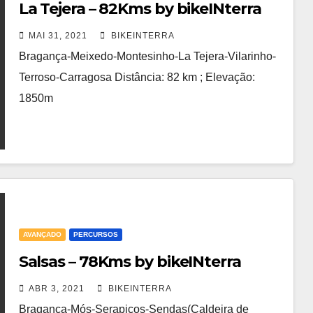
La Tejera – 82Kms by bikeINterra
MAI 31, 2021
BIKEINTERRA
Bragança-Meixedo-Montesinho-La Tejera-Vilarinho-
Terroso-Carragosa Distância: 82 km ; Elevação:
1850m
AVANÇADO
PERCURSOS
Salsas – 78Kms by bikeINterra
ABR 3, 2021
BIKEINTERRA
Bragança-Mós-Serapicos-Sendas(Caldeira de