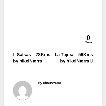
0
Shares
Navegação
Salsas – 78Kms
La Tejera – 59Kms
by bikeINterra
by bikeINterra
de
artigos
By
bikeINterra